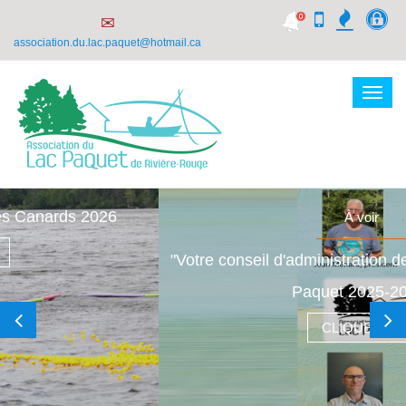
✉
association.du.lac.paquet@hotmail.ca
Togg
navig
À voir
"Votre conseil d'administration de l'Association du lac
Paquet 2025-2026"
CLIQUEZ ICI