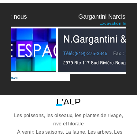
Gargantini Narcisse et Fils
Excavation Inc
THÈMES PARTAGÉS PAR
L'ALP
Les poissons, les oiseaux, les plantes de rivage,
rive et litorale
À venir: Les saisons, La faune, Les arbres, Les