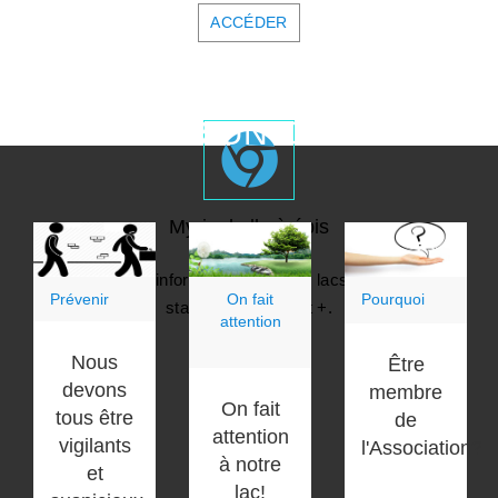
ACCÉDER
GARDER UN OEIL SUR
Myriophylle à épis
Nouveaux fiche informative, liste des lacs ayant du MÀÉ,
Prévenir
On fait
Pourquoi
station de lavage et +.
attention
Nous
CLIQUEZ
Être
devons
membre
On fait
tous être
de
attention
vigilants
l'Association?
à notre
et
lac!