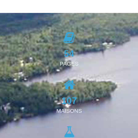
54
PAGES
107
MAISONS