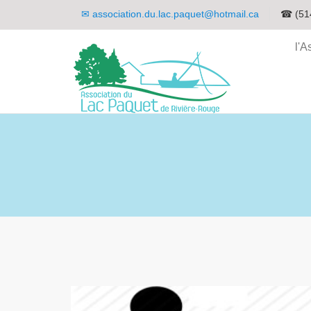
✉
association.du.lac.paquet@hotmail.ca
☎ (51
l'A