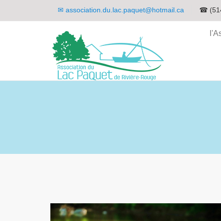
✉
association.du.lac.paquet@hotmail.ca
☎ (51
l'A